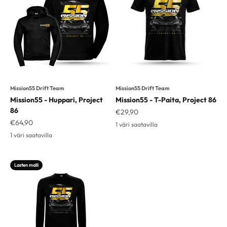
Mission55 Drift Team
Mission55 Drift Team
Mission55 - Huppari, Project
Mission55 - T-Paita, Project 86
86
Alennushinta
€29,90
Alennushinta
€64,90
1 väri saatavilla
1 väri saatavilla
Lasten malli