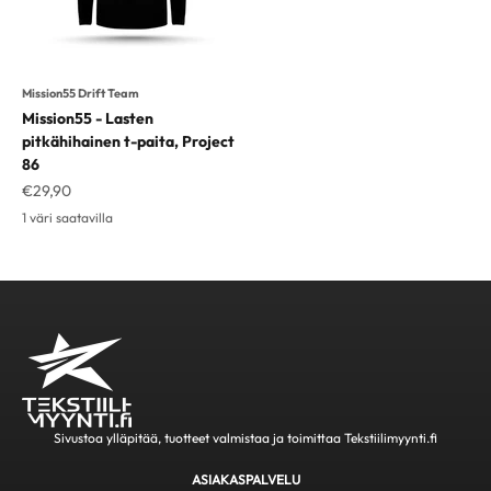
Mission55 Drift Team
Mission55 - Lasten
pitkähihainen t-paita, Project
86
Alennushinta
€29,90
1 väri saatavilla
Sivustoa ylläpitää, tuotteet valmistaa ja toimittaa Tekstiilimyynti.fi
ASIAKASPALVELU