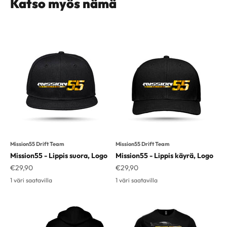
Mission55 Drift Team
Mission55 Drift Team
Mission55 - Lippis suora, Logo
Mission55 - Lippis käyrä, Logo
Alennushinta
Alennushinta
€29,90
€29,90
1 väri saatavilla
1 väri saatavilla