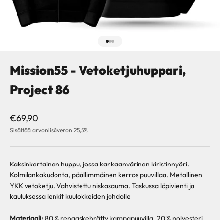
Siirry kohteeseen 1
Siirry kohteeseen 2
Siirry kohteeseen 3
Mission55 - Vetoketjuhuppari,
Project 86
Alennushinta
€69,90
Sisältää arvonlisäveron 25,5%
Kaksinkertainen huppu, jossa kankaanvärinen kiristinnyöri.
Kolmilankakudonta, päällimmäinen kerros puuvillaa. Metallinen
YKK vetoketju. Vahvistettu niskasauma. Taskussa läpivienti ja
kauluksessa lenkit kuulokkeiden johdolle
Materiaali:
80 % rengaskehrätty kampapuuvilla, 20 % polyesteri