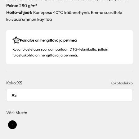
Paino:
280 g/m²
Hoito-ohjeet:
Konepesu 40°C käännettynä. Emme suosittele
kuivausrummun käyttöä
Painatus on hengittävä ja pehmeä
Kuva tulostetaan suoraan paitaan DTG-tekniikalla, jolloin
tulostuskohta on hengittävä ja pehmeä.
Koko:
XS
Kokotaulukko
XS
Väri:
Musta
Musta